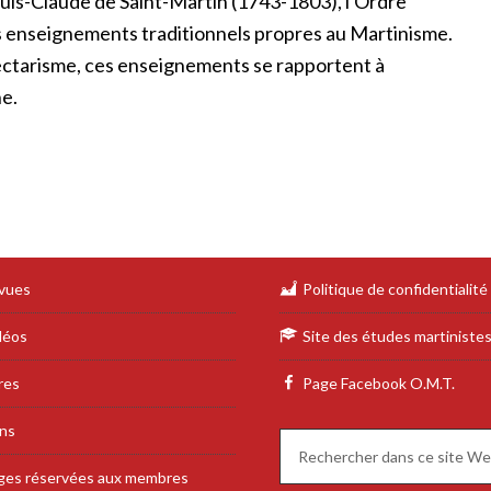
Louis-Claude de Saint-Martin (1743-1803), l'Ordre
es enseignements traditionnels propres au Martinisme.
ctarisme, ces enseignements se rapportent à
ne.
vues
Politique de confidentialité
déos
Site des études martiniste
res
Page Facebook O.M.T.
ens
ges réservées aux membres