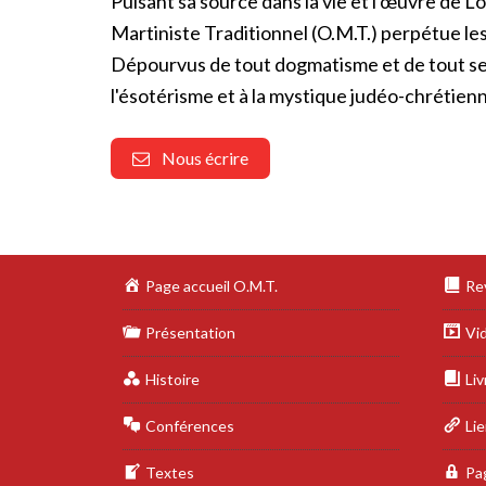
Puisant sa source dans la vie et l'œuvre de 
Martiniste Traditionnel (O.M.T.) perpétue l
Dépourvus de tout dogmatisme et de tout se
l'ésotérisme et à la mystique judéo-chrétien
Nous écrire
Page accueil O.M.T.
Re
Présentation
Vi
Histoire
Liv
Conférences
Li
Textes
Pa