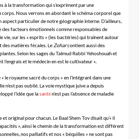
ns à la transformation qui s’expriment par une
du corps. Nous verrons en abordant le schéma corporel que
pect particulier de notre géographie interne. D’ailleurs,
e des facteurs émotionnels comme responsables de
 vie, sur les « esprits » (les bactéries) qui traînent autour
t des matières fécales. Le
Zohar
contient aussi des
 plantes. Selon les sages du Talmud Rabbi Yehoshouah et
l’engrais et le médecin en est le cultivateur ».
« le royaume sacré du corps » en l’intégrant dans une
e n’est pas oublié. La voie mystique juive a depuis
loppé l’idée que la
santé
n’est pas l’absence de maladie
e et original pour chacun. Le Baal Shem Tov disait qu’« il
acités », ainsi le chemin de la transformation est différent
nelles, nos palliatifs et nos « béquilles » ne sont pas