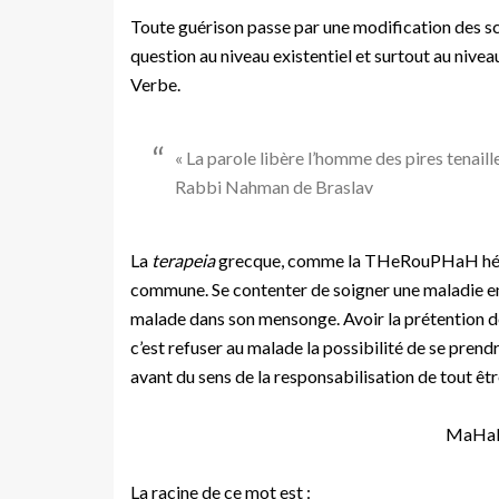
Toute guérison passe par une modification des s
question au niveau existentiel et surtout au nivea
Verbe.
« La parole libère l’homme des pires tenaille
Rabbi Nahman de Braslav
La
terapeia
grecque, comme la THeRouPHaH hébraï
commune. Se contenter de soigner une maladie en 
malade dans son mensonge. Avoir la prétention de
c’est refuser au malade la possibilité de se prend
avant du sens de la responsabilisation de tout êtr
MaHaLa
La racine de ce mot est :