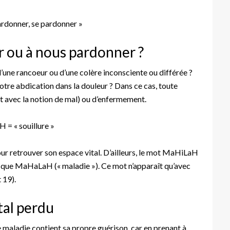
rdonner, se pardonner »
 ou à nous pardonner ?
une rancoeur ou d’une colère inconsciente ou différée ?
otre abdication dans la douleur ? Dans ce cas, toute
rt avec la notion de mal) ou d’enfermement.
 = « souillure »
pour retrouver son espace vital. D’ailleurs, le mot MaHiLaH
s que MaHaLaH (« maladie »). Ce mot n’apparaît qu’avec
 19).
tal perdu
maladie contient sa propre guérison, car en prenant à