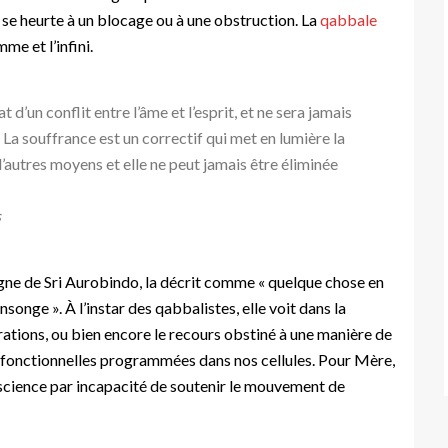
i se heurte à un blocage ou à une obstruction. La
qabbale
me et l’infini.
t d’un conflit entre l’âme et l’esprit, et ne sera jamais
 La souffrance est un correctif qui met en lumière la
’autres moyens et elle ne peut jamais être éliminée
s
gne de Sri Aurobindo, la décrit comme « quelque chose en
ensonge ». À l’instar des qabbalistes, elle voit dans la
rations, ou bien encore le recours obstiné à une manière de
 fonctionnelles programmées dans nos cellules. Pour Mère,
onscience par incapacité de soutenir le mouvement de