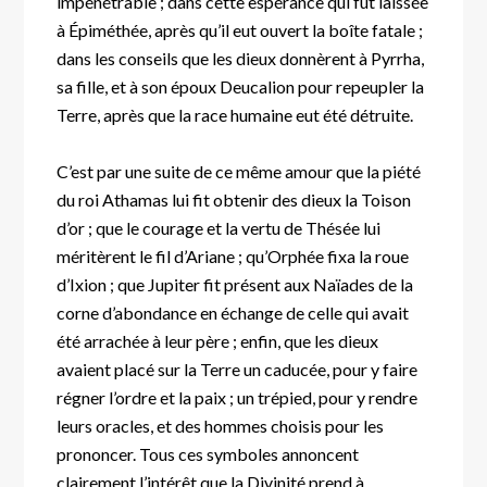
impénétrable ; dans cette espérance qui fut laissée
à Épiméthée, après qu’il eut ouvert la boîte fatale ;
dans les conseils que les dieux donnèrent à Pyrrha,
sa fille, et à son époux Deucalion pour repeupler la
Terre, après que la race humaine eut été détruite.
C’est par une suite de ce même amour que la piété
du roi Athamas lui fit obtenir des dieux la Toison
d’or ; que le courage et la vertu de Thésée lui
méritèrent le fil d’Ariane ; qu’Orphée fixa la roue
d’Ixion ; que Jupiter fit présent aux Naïades de la
corne d’abondance en échange de celle qui avait
été arrachée à leur père ; enfin, que les dieux
avaient placé sur la Terre un caducée, pour y faire
régner l’ordre et la paix ; un trépied, pour y rendre
leurs oracles, et des hommes choisis pour les
prononcer. Tous ces symboles annoncent
clairement l’intérêt que la Divinité prend à