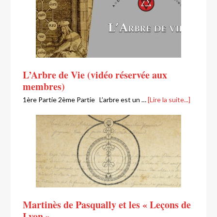
L’Arbre de Vie (vidéo réservée aux
membres)
1ère Partie 2ème Partie L’arbre est un …
[Lire la suite...]
Martinès de Pasqually et les « Leçons de
Lyon »