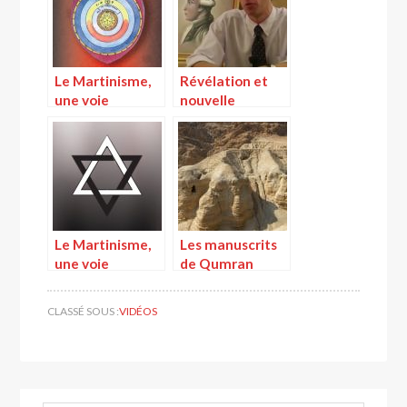
Le Martinisme,
Révélation et
une voie
nouvelle
cardiaque
naissance,
aspect de la
doctrine de
Louis-Claude de
Saint-Martin
Le Martinisme,
Les manuscrits
une voie
de Qumran
initiatique
CLASSÉ SOUS :
VIDÉOS